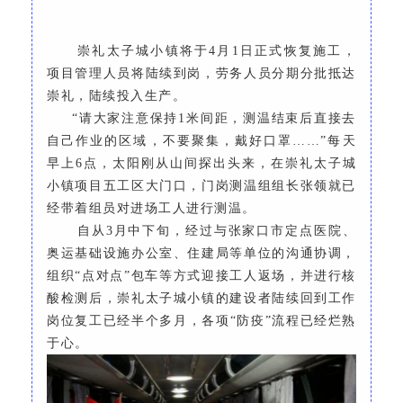
崇礼太子城小镇将于
4月1日正式恢复施工，
项目管理人员将陆续到岗，劳务人员分期分批抵达
崇礼，陆续投入生产。
“请大家注意保持1米间距，测温结束后直接去
自己作业的区域，不要聚集，戴好口罩……”每天
早上6点，太阳刚从山间探出头来，在崇礼太子城
小镇项目五工区大门口，门岗测温组组长张领就已
经带着组员对进场工人进行测温。
自从
3月中下旬，经过与张家口市定点医院、
奥运基础设施办公室、住建局等单位的沟通协调，
组织“点对点”包车等方式迎接工人返场，并进行核
酸检测后，崇礼太子城小镇的建设者陆续回到工作
岗位复工已经半个多月，各项“防疫”流程已经烂熟
于心。