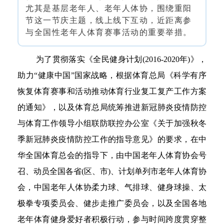
尤其是基层老年人、老年人体协，围绕重阳
节这一节庆主题，线上线下互动，近距离参
与全国性老年人体育赛事活动的重要举措。
为了贯彻落实《全民健身计划(2016-2020年)》，
助力“健康中国”国家战略，根据体育总局《科学有序
恢复体育赛事和活动推动体育行业复工复产工作方案
的通知》，以及体育总局统筹推进新冠肺炎疫情防控
与体育工作领导小组联防联控办公室《关于加强秋冬
季新冠肺炎疫情防控工作的指导意见》的要求，在中
华全国体育总会的指导下，由中国老年人体育协会号
召、动员全国各省(区、市)、计划单列市老年人体育协
会，中国老年人体协柔力球、气排球、健身球操、太
极拳专项委员会、健步走推广委员会，以及全国各地
老年体育健身爱好者积极行动，参与时间跨度贯穿整