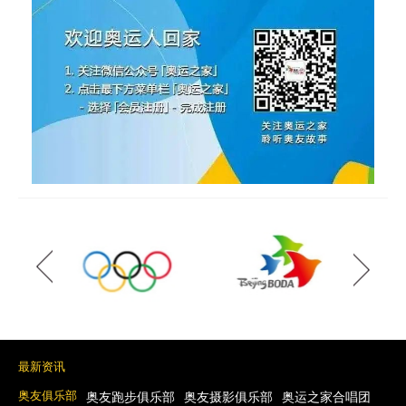
最新资讯
奥友俱乐部
奥友跑步俱乐部
奥友摄影俱乐部
奥运之家合唱团