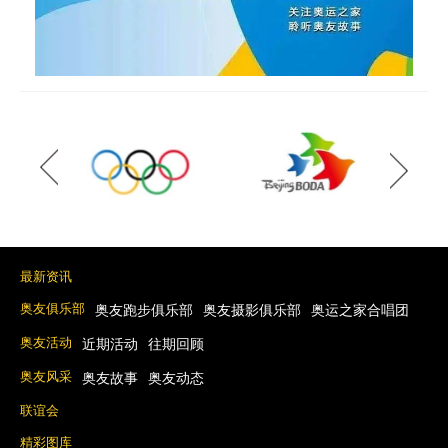
最新资讯
奥友俱乐部
奥友跑步俱乐部
奥友摄影俱乐部
奥运之家合唱团
奥友活动
近期活动
往期回顾
奥友风采
奥友故事
奥友动态
联谊会
精彩图库