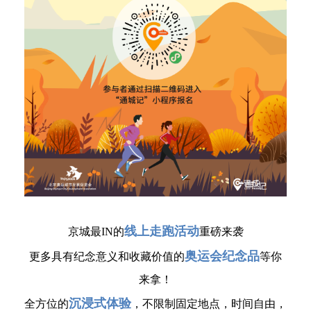
线上走跑活动
京城最IN的
重磅来袭
奥运会纪念品
更多具有纪念意义和收藏价值的
等你
来拿！
沉浸式体验
全方位的
，不限制固定地点，时间自由，