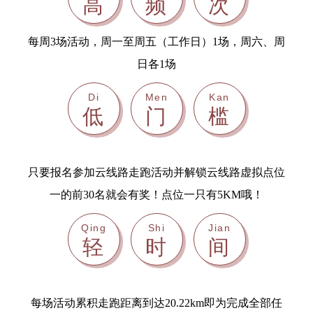
高
频
次
每周3场活动，周一至周五（工作日）1场，周六、周
日各1场
Di
Men
Kan
低
门
槛
只要报名参加云线路走跑活动并解锁云线路虚拟点位
一的前30名就会有奖！点位一只有5KM哦！
Qing
Shi
Jian
轻
时
间
每场活动累积走跑距离到达20.22km即为完成全部任