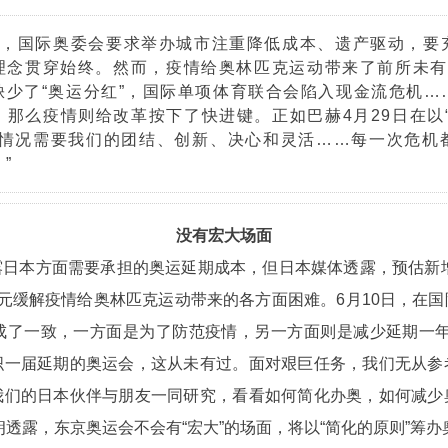
下，国际奥委会要求举办城市注重降低成本、遗产驱动，要
理念贯穿始终。然而，疫情给奥林匹克运动带来了前所未有
缺少了“奥运分红”，国际单项体育联合会陷入现金流危机…
那么疫情则给改革按下了快进键。正如巴赫4月29日在以
新情况需要我们的团结、创新、决心和灵活……每一次危机
”
没有宏大场面
日本方面需要承担的奥运延期成本，但日本媒体透露，预估新增
元缓解疫情给奥林匹克运动带来的各方面困难。6月10日，在
成了一致，一方面是为了防范疫情，另一方面则是减少延期一年
织一届延期的奥运会，这从未有过。面对艰巨任务，我们无从参
我们的日本伙伴与朋友一同研究，看看如何简化办奥，如何减少
透露，东京奥运会不会有“宏大”的场面，将以“简化的原则”筹