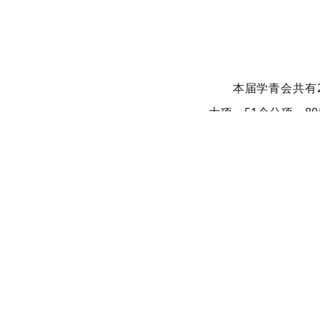
本届学青会共有2
大项、51个分项、8