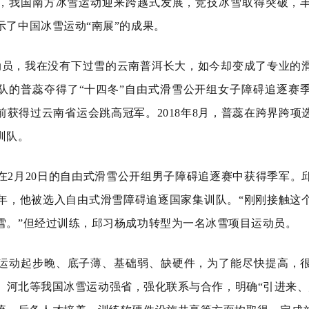
，我国南方冰雪运动迎来跨越式发展，竞技冰雪取得突破，
示了中国冰雪运动“南展”的成果。
动员，我在没有下过雪的云南普洱长大，如今却变成了专业的
南队的普蕊夺得了“十四冬”自由式滑雪公开组女子障碍追逐赛季
前获得过云南省运会跳高冠军。2018年8月，普蕊在跨界跨项
训队。
在2月20日的自由式滑雪公开组男子障碍追逐赛中获得季军。
18年，他被选入自由式滑雪障碍追逐国家集训队。“刚刚接触这
雪。”但经过训练，邱习杨成功转型为一名冰雪项目运动员。
运动起步晚、底子薄、基础弱、缺硬件，为了能尽快提高，
、河北等我国冰雪运动强省，强化联系与合作，明确“引进来、