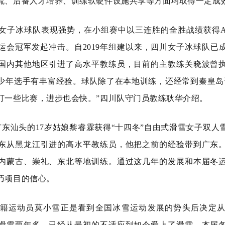
流、后备人才培养、训练软硬件设施共享等方面均取得一定成
女子冰球队表现强势，在小组赛中以三连胜的全胜战绩获得
运会冠军发起冲击。自2019年组建以来，四川女子冰球队已
国内其他地区引进了高水平教练员，目前的主教练关晓波曾
少年选手有丰富经验。球队除了在本地训练，还经常到秦皇岛
打一些比赛，进步也会快。”四川队守门员教练耿华介绍。
自广东汕头的17岁姑娘黎睿霖获得“十四冬”自由式滑雪女子双
东从黑龙江引进的高水平教练员，他把之前的经验带到广东
内蒙古、崇礼、东北等地训练。通过这几年的发展和本届冬
巧项目的信心。
庆籍运动员莫小雪正是看到全国冰雪运动发展的势头后决定
滑雪两年多，已经从最初的不适应到如今爱上了滑雪。本届