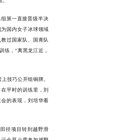
效。
A组第一直接晋级半决
成为国内女子冰球领域
执教过国家队、国青队
训练，“离黑龙江近，
人雪上技巧公开组铜牌。
。在平时的训练里，刘
运会的表现，刘培华看
从田径项目转到越野滑
冬运会莫小雪参加越野