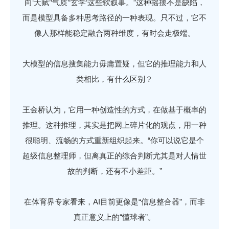
向‘天赋’‘气质’‘玄学’这些软叙事。”这种摇摆不是缺陷，
而是模型具备多种思考路径的一种表现。只不过，它不
像人那样能稳定融合两种维度，有时会走极端。
大模型的信息搜集能力毋庸置疑，但它的推理能力和人
类相比，有什么区别？
王金桥认为，它用一种创造性的方式，在做基于概率的
推理。这种推理，其实是把网上碎片化的观点，用一种
很聪明、流畅的方式重新组织起来。“你可以说它是个
超级信息整理师，但离真正的综合判断尤其是对人情世
故的判断，还有不小差距。”
在体育界专家看来，AI目前更像是“信息整合器”，而非
真正意义上的“懂球者”。