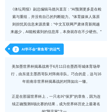
《体坛周报》副总编辑马德兴直言：“AI预测更多是在检
索与重组，并没有自己的判断能力。”体育媒体人落原
则担忧其信息来源质量：“中文互联网严肃体育新闻越
来越少，AI能检索到的信息库，本身就存在不少硬伤。”
2
AI学不会“章鱼哥”的运气
美加墨世界杯揭幕战将于6月11日在墨西哥城体育场举
行，由东道主墨西哥队对阵南非队。巧合的是，这与16
年前南非世界杯揭幕战的对阵如出一辙。
正是在那届世界杯上，一只名叫“保罗”的章鱼，因为连
续正确预测8场比赛的结果，成为世界杯历史上最著名
的“预言家”之一。