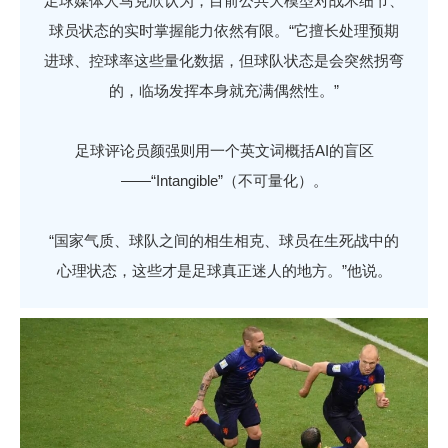
足球媒体人马克欣认为，目前公共大模型对战术细节、
球员状态的实时掌握能力依然有限。“它擅长处理预期
进球、控球率这些量化数据，但球队状态是会突然拐弯
的，临场发挥本身就充满偶然性。”
足球评论员颜强则用一个英文词概括AI的盲区
——“Intangible”（不可量化）。
“国家气质、球队之间的相生相克、球员在生死战中的
心理状态，这些才是足球真正迷人的地方。”他说。