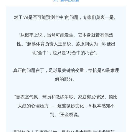
片。新华社/法新
对于“AI是否可能预测全中”的问题，专家们莫衷一是。
“从概率上说，当然可能发生。它本身就带有偶然
性。”超越体育负责人王超说。落原则认为，即便出
现“全中”，也只是“巧合中的巧合”。
真正的问题在于，足球最关键的变量，恰恰是AI最难理
解的部分。
“更衣室气氛、球员和教练争吵、家庭突发情况、德比
大战的心理压力……这些微妙变化，AI根本感知不
到。”王金桥说。